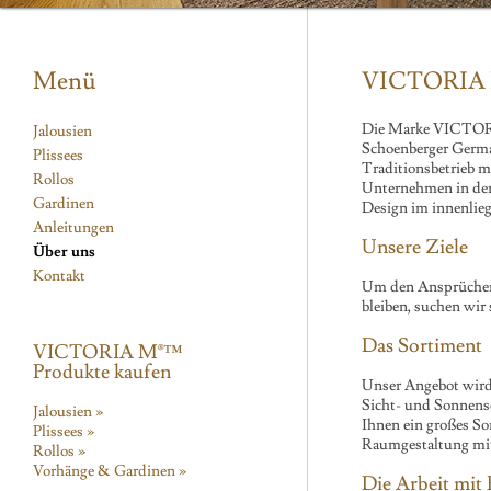
Menü
VICTORIA
Die Marke VICTORIA
Jalousien
Schoenberger Germa
Plissees
Traditionsbetrieb m
Rollos
Unternehmen in der
Gardinen
Design im innenlie
Anleitungen
Unsere Ziele
Über uns
Kontakt
Um den Ansprüchen 
bleiben, suchen wir
Das Sortiment
VICTORIA M®™
Produkte kaufen
Unser Angebot wird 
Sicht- und Sonnensc
Jalousien »
Ihnen ein großes So
Plissees »
Raumgestaltung mit 
Rollos »
Vorhänge & Gardinen »
Die Arbeit mit